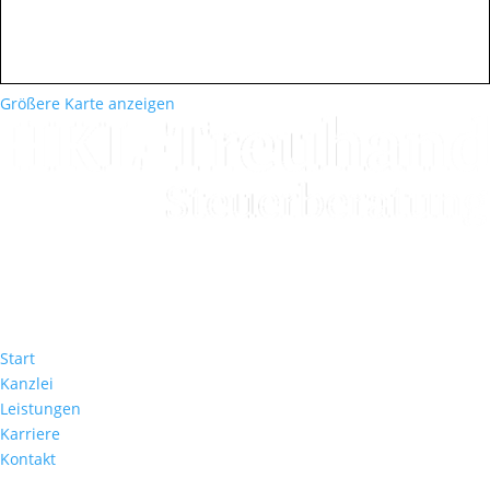
Größere Karte anzeigen
Seit mehr als 35 Jahren steht die HKL Treuhand Steuerberatung
GmbH für persönliche Steuerberatung, klare Orientierung und
vertrauensvolle Begleitung.
Quick Links
Start
Kanzlei
Leistungen
Karriere
Kontakt
Kontakt